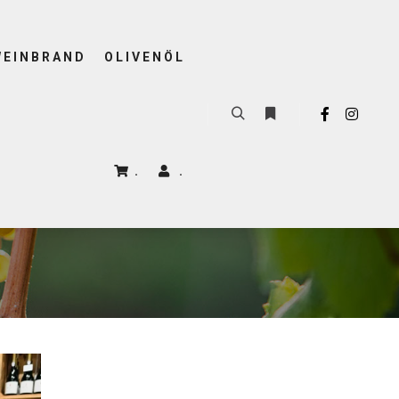
WEINBRAND
OLIVENÖL
DWINE
.
.