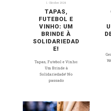
1. Oktober 2024
TAPAS,
FUTEBOL E
VINHO: UM
N
BRINDE À
E
SOLIDARIEDAD
E!
Ge
We
Tapas, Futebol e Vinho:
Um Brinde à
Solidariedade! No
passado