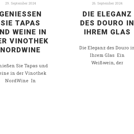
29. September 2024
26. September 2024
GENIESSEN S
DIE ELEGANZ
IE TAPAS U
DES DOURO I
D WEINE IN D
IHREM GLAS
R VINOTHEK N
Die Eleganz des Douro i
ORDWINE
Ihrem Glas Ein
Weißwein, der
nießen Sie Tapas und
ine in der Vinothek
NordWine In