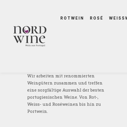
NordWine war mit portugiesischen
beim Portugal-Tag in Zürich vertret
ROTWEIN
ROSÉ
WEISS
auch Präsident Marcelo Rebelo de S
Premierminister Luís Montenegro 
Mehr lesen
PORTUGIESISCHER WEIN
Wir arbeiten mit renommierten
Weingütern zusammen und treffen
eine sorgfältige Auswahl der besten
portugiesischen Weine. Von Rot-,
Weiss- und Roséweinen bis hin zu
Portwein.