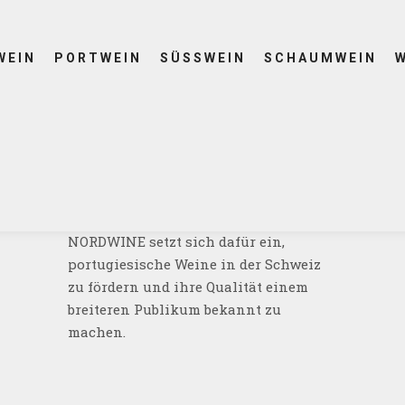
 Weinen
en, an dem
WEIN
PORTWEIN
SÜSSWEIN
SCHAUMWEIN
ousa und
teilnahmen.
NORDWINE
NORDWINE setzt sich dafür ein,
portugiesische Weine in der Schweiz
zu fördern und ihre Qualität einem
breiteren Publikum bekannt zu
machen.