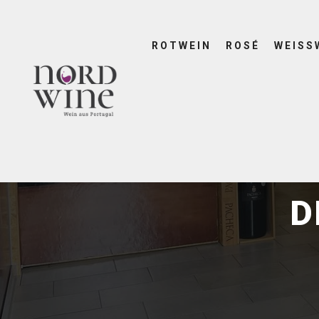
ROTWEIN
ROSÉ
WEISS
D