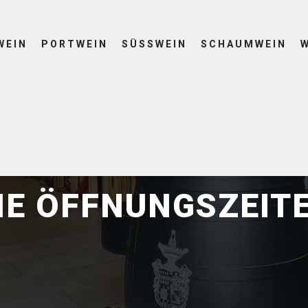
WEIN
PORTWEIN
SÜSSWEIN
SCHAUMWEIN
23. September 2023
by
NordWine
IE ÖFFNUNGSZEIT