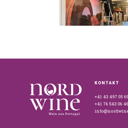
KONTAKT
+41 43 497 05 6
+41 76 543 06 4
info@nordwine