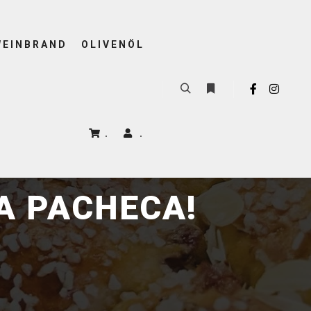
WEINBRAND
OLIVENÖL
.
.
A PACHECA!