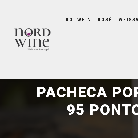
ROTWEIN
ROSÉ
WEISS
PACHECA PO
95 PONT