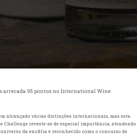
 arrecada 95 pontos no International Wine
em alcançado várias distinções internacionais, mas esta
 Challenge reveste-se de especial importância, atendendo
 universo da enofilia é reconhecido como o concurso de