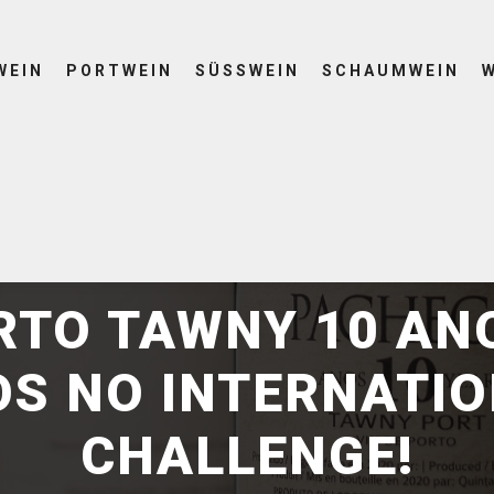
WEIN
PORTWEIN
SÜSSWEIN
SCHAUMWEIN
20. Mai 2022
by
NordWine
RTO TAWNY 10 AN
OS NO INTERNATIO
CHALLENGE!