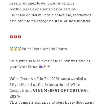
desenvolvimento de todos os vinhos
portugueses e dos seus vários estilos.
Em cerca de 360 vinhos a concurso, recebemos
este prémio na categoria 𝗥𝗲𝗱 𝗪𝗶𝗻𝗲𝘀 𝗕𝗹𝗲𝗻𝗱𝘀
Vales Dona Amélia Douro
This wine is also available in Switzerland at
your NordWine.
Vales Dona Amélia Red 2020 was awarded a
Silver Medal at the International Wine
Competition 𝗩𝗜𝗡𝗨𝗠 «𝗕𝗘𝗦𝗧 𝗢𝗙 𝗣𝗢𝗥𝗧𝗨𝗚𝗔𝗟
𝟮𝟬𝟮𝟰».
This competition aims to objectively document